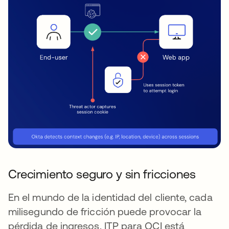
Crecimiento seguro y sin fricciones
En el mundo de la identidad del cliente, cada
milisegundo de fricción puede provocar la
pérdida de ingresos. ITP para OCI está