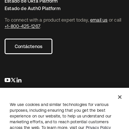
Estado de Okta Platform
Estado de Auth0 Platform
To connect with a product expert today,
email us
or call
+1-800-425-1267
.
Contáctenos
se abre en una pestaña nueva
se abre en una pestaña nueva
se abre en una pestaña nueva
We use cookies and similar technologies for various
purposes, including ensuring that you get the best
experience on our website, to help us understand our
marketing efforts, and to reach potential customers
Información legal
Política de privacidad
Términos del sitio
across the web. To learn more, visit our
Privacy Policy