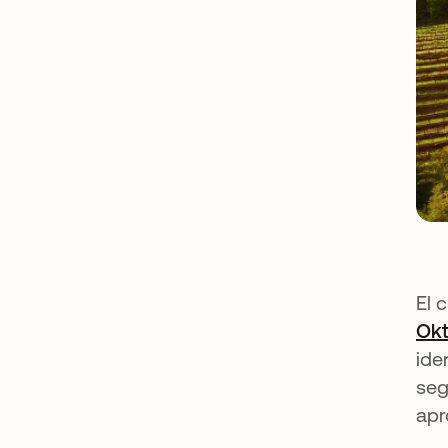
El 
Okt
ide
seg
apr