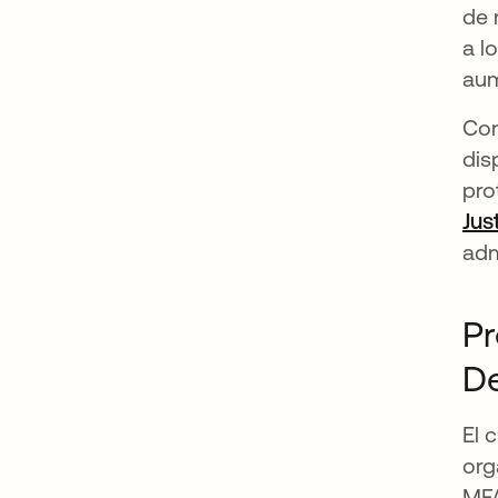
de 
a l
aum
Co
dis
pro
Jus
adm
Pr
De
El 
org
MFA