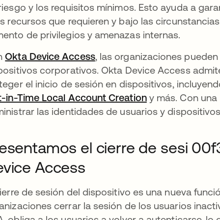
riesgo y los requisitos mínimos. Esto ayuda a gar
os recursos que requieren y bajo las circunstancias
ento de privilegios y amenazas internas.
n
Okta Device Access
, las organizaciones pueden 
positivos corporativos. Okta Device Access admit
teger el inicio de sesión en dispositivos, incluyen
t-in-Time Local Account Creation
y más. Con una 
inistrar las identidades de usuarios y dispositivos
esentamos el cierre de sesi 00f
vice Access
cierre de sesión del dispositivo es una nueva func
anizaciones cerrar la sesión de los usuarios inact
, obliga a los usuarios a volver a autenticarse, lo