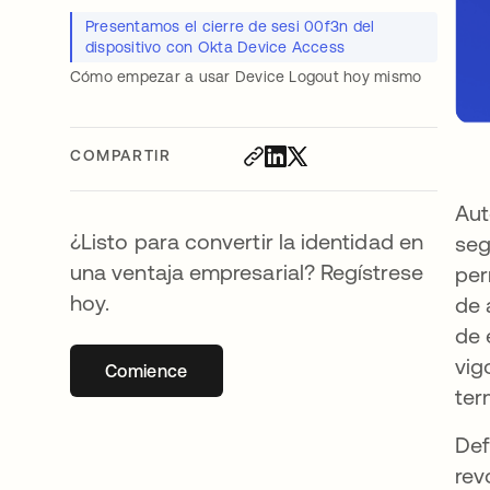
Presentamos el cierre de sesi 00f3n del
dispositivo con Okta Device Access
Cómo empezar a usar Device Logout hoy mismo
COMPARTIR
Aut
¿Listo para convertir la identidad en
seg
una ventaja empresarial? Regístrese
per
hoy.
de 
de 
vig
Comience
se abre en una pestaña nueva
ter
Def
rev