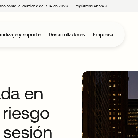
año sobre la identidad de la IA en 2026.
Regístrese ahora
→
se abre en una p
ndizaje y soporte
Desarrolladores
Empresa
ada en
l riesgo
e sesión