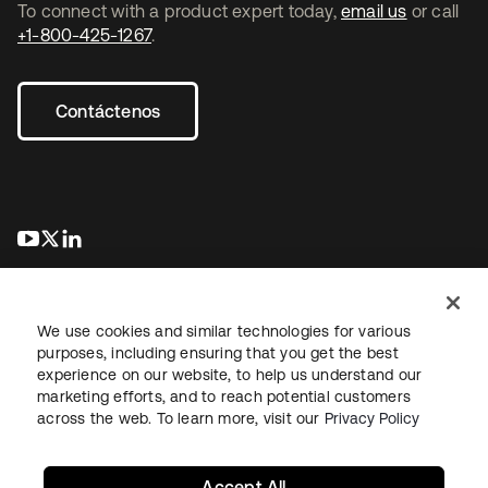
To connect with a product expert today,
email us
or call
+1-800-425-1267
.
Contáctenos
se abre en una pestaña nueva
se abre en una pestaña nueva
se abre en una pestaña nueva
We use cookies and similar technologies for various
purposes, including ensuring that you get the best
experience on our website, to help us understand our
marketing efforts, and to reach potential customers
Información legal
Política de privacidad
Términos del sitio
across the web. To learn more, visit our
Privacy Policy
Seguridad
Mapa del sitio
Preferencias de cookies
Sus opciones de privacidad
Accept All