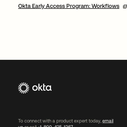
Okta Early Access Program: Workflows
To connect with a product expert today,
email
us
or call
+1-800-425-1267
.