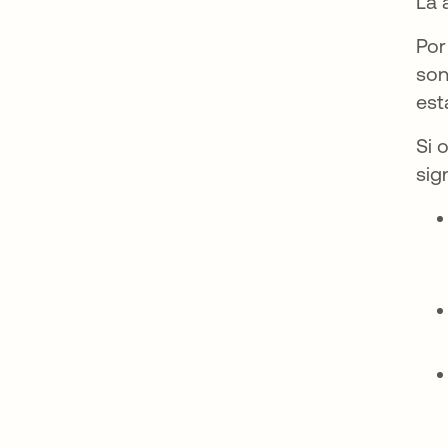
La 
Por
son
est
Si 
sig