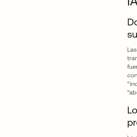
I
Do
su
Las
tra
fue
con
“in
“ab
Lo
pr