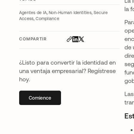
La 
la 
,
,
Agentes de IA
Non-Human Identities
Secure
,
Access
Compliance
Par
ope
enc
COMPARTIR
de 
dir
¿Listo para convertir la identidad en
seg
una ventaja empresarial? Regístrese
fun
hoy.
gob
Las
Comience
se abre en una pestaña nueva
tra
Es