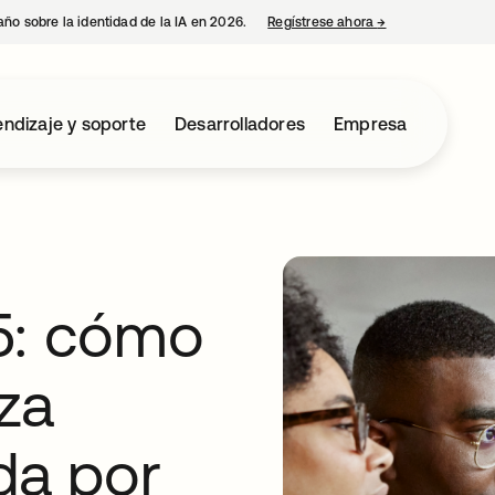
año sobre la identidad de la IA en 2026.
Regístrese ahora
→
se abre en una p
ndizaje y soporte
Desarrolladores
Empresa
5: cómo
rza
da por