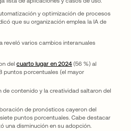
ga lista de aplicaciones y casos de uso.
utomatización y optimización de procesos
icó que su organización emplea la IA de
a reveló varios cambios interanuales
ron del
cuarto lugar en 2024
se abre en una pesta
(56 %) al
8 puntos porcentuales (el mayor
de contenido y la creatividad saltaron del
elaboración de pronósticos cayeron del
 siete puntos porcentuales. Cabe destacar
tó una disminución en su adopción.