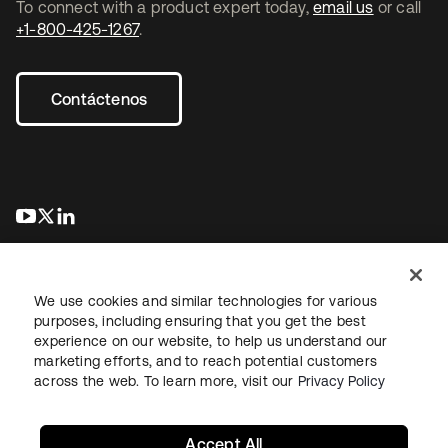
To connect with a product expert today,
email us
or call
+1-800-425-1267
.
Contáctenos
se abre en una pestaña nueva
se abre en una pestaña nueva
se abre en una pestaña nueva
We use cookies and similar technologies for various
purposes, including ensuring that you get the best
experience on our website, to help us understand our
marketing efforts, and to reach potential customers
Información legal
Política de privacidad
Términos del sitio
across the web. To learn more, visit our
Privacy Policy
Seguridad
Mapa del sitio
Preferencias de cookies
Sus opciones de privacidad
Accept All