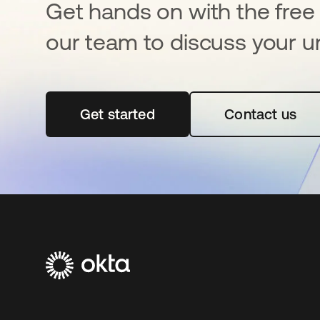
Get hands on with the free t
our team to discuss your u
Get started
se abre en una pestaña nueva
Contact us