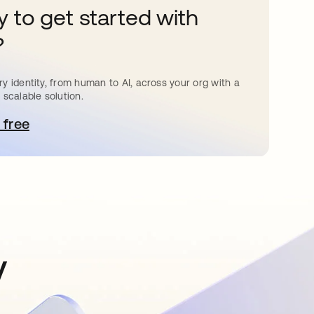
 to get started with
?
y identity, from human to AI, across your org with a
 scalable solution.
 free
e abre en una pestaña nueva
y