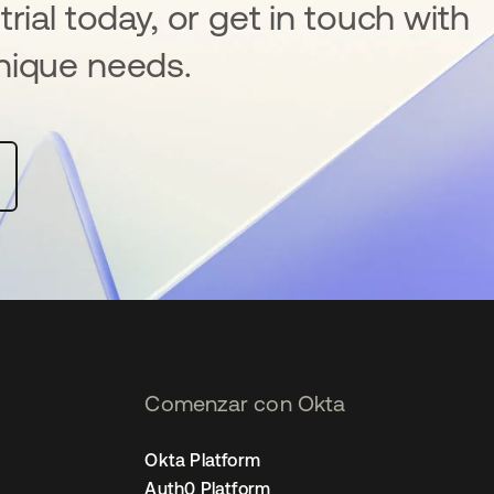
rial today, or get in touch with
nique needs.
Comenzar con Okta
Okta Platform
Auth0 Platform