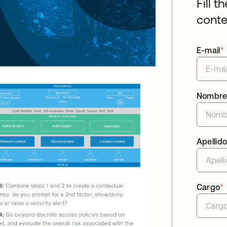
Fill t
conte
E-mail
*
Nombr
Apellid
Cargo
*