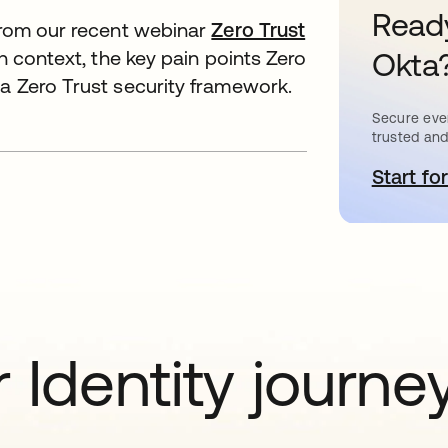
Ready
 from our recent webinar
Zero Trust
Okta
th context, the key pain points Zero
 a Zero Trust security framework.
Secure ever
trusted and
Start for
s
 Identity journe