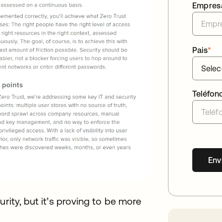
Empres
Pais
*
Teléfon
Env
rity, but it’s proving to be more