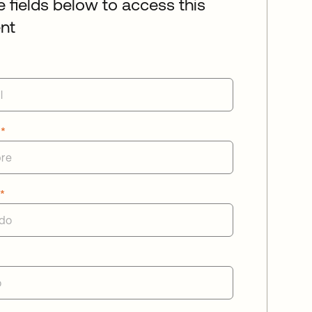
he fields below to access this
nt
e
*
o
*