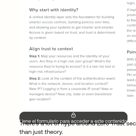
Llene el formulario para acceder a este contenido.
There’s a lot of hype around Zero Trust secu
than just theory.