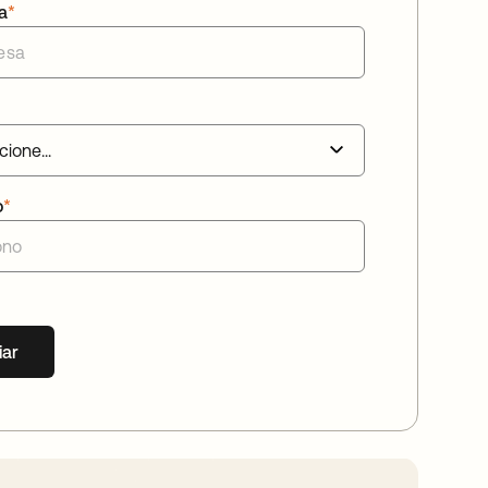
a
*
o
*
iar