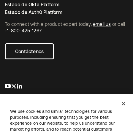
Estado de Okta Platform
Estado de Auth0 Platform
To connect with a product expert today,
email us
or call
+1-800-425-1267
.
Contáctenos
se abre en una pestaña nueva
se abre en una pestaña nueva
se abre en una pestaña nueva
We use cookies and similar technologies for various
purposes, including ensuring that you get the best
experience on our website, to help us understand our
marketing efforts, and to reach potential customers
Información legal
Política de privacidad
Términos del sitio