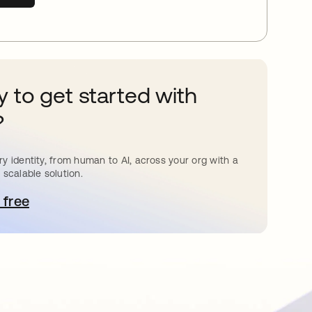
 to get started with
?
y identity, from human to AI, across your org with a
 scalable solution.
 free
e abre en una pestaña nueva