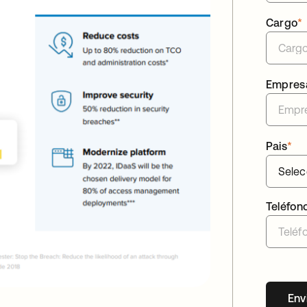
Cargo
*
Empres
Pais
*
Teléfon
Env