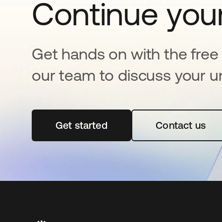
Continue your
Get hands on with the free t
our team to discuss your u
Get started
se abre en una pestaña nueva
Contact us