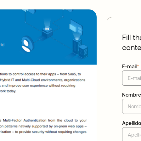
Fill t
conte
E-mail
*
Nombr
Apellid