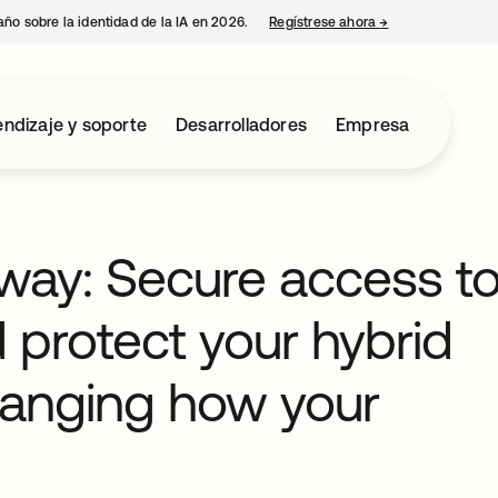
año sobre la identidad de la IA en 2026.
Regístrese ahora
→
se abre en una p
ndizaje y soporte
Desarrolladores
Empresa
ay: Secure access t
protect your hybrid
hanging how your