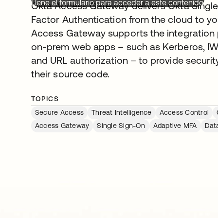
Llene el formulario para acceder a este contenido.
Okta Access Gateway delivers Okta Single
Factor Authentication from the cloud to y
Access Gateway supports the integration 
on-prem web apps – such as Kerberos, IW
and URL authorization – to provide securit
their source code.
TOPICS
Secure Access
Threat Intelligence
Access Control
Access Gateway
Single Sign-On
Adaptive MFA
Dat