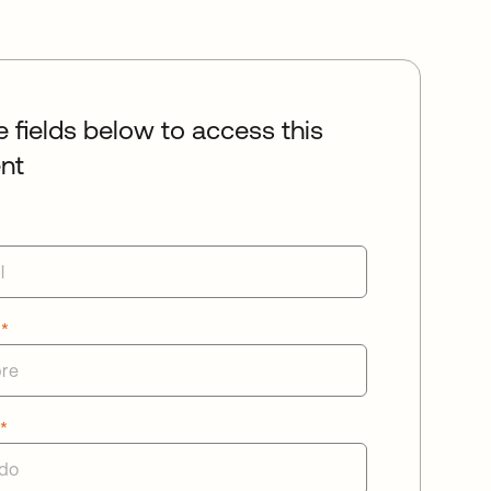
he fields below to access this
nt
e
*
o
*