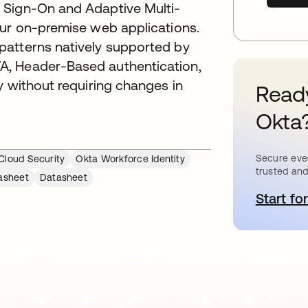
 Sign-On and Adaptive Multi-
our on-premise web applications.
patterns natively supported by
A, Header-Based authentication,
y without requiring changes in
Ready
Okta
Secure ever
Cloud Security
Okta Workforce Identity
trusted and
asheet
Datasheet
Start for
s