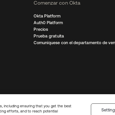
Comenzar con Okta
Okta Platform
Auth0 Platform
Precios
Prueba gratuita
Comuníquese con el departamento de ven
, including ensuring that you get the best
ón legal
Política de privacidad
Términos del sitio
Seguridad
Mapa del sit
Settin
ng efforts, and to reach potential
nes de privacidad