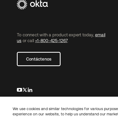
To connect with a product expert today,
email
us
or call
+1-800-425-1267
.
Contáctenos
se abre en una pestaña nueva
se abre en una pestaña nueva
se abre en una pestaña nueva
We use cookies and similar technologies for various purposes
Copyright © 2026 Okta. Todos los derechos
Informaci
reservados.
experience on our website, to help us understand our marketi
Sus opcio