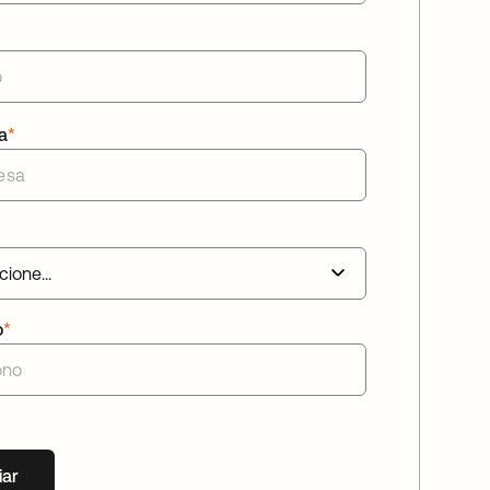
a
*
o
*
iar