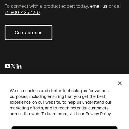
To connect with a product expert today,
email us
or call
+1-800-425-1267
.
Contáctenos
se abre en una pestaña nueva
se abre en una pestaña nueva
se abre en una pestaña nueva
We use cookies and similar technologies for various
purposes, including ensuring that you get the best
experience on our website, to help us understand our
marketing efforts, and to reach potential customers
Información legal
Política de privacidad
Términos del sitio
across the web. To learn more, visit our
Privacy Policy
Seguridad
Mapa del sitio
Preferencias de cookies
Sus opciones de privacidad