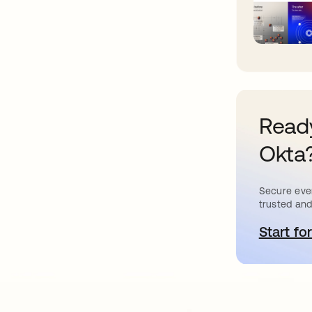
Ready
Okta
Secure ever
trusted and
Start for
s