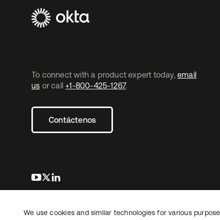
To connect with a product expert today,
email
us
or call
+1-800-425-1267
.
Contáctenos
se abre en una pestaña nueva
se abre en una pestaña nueva
se abre en una pestaña nueva
We use cookies and similar technologies for various purposes
Copyright © 2026 Okta. Todos los derechos
Informaci