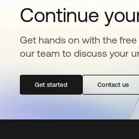
Continue your
Get hands on with the free t
our team to discuss your u
Get started
se abre en una pestaña nueva
Contact us