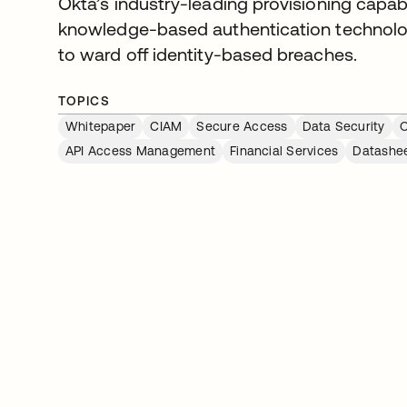
Okta’s industry-leading provisioning capabi
knowledge-based authentication technology
to ward off identity-based breaches.
TOPICS
Whitepaper
CIAM
Secure Access
Data Security
O
API Access Management
Financial Services
Datashe