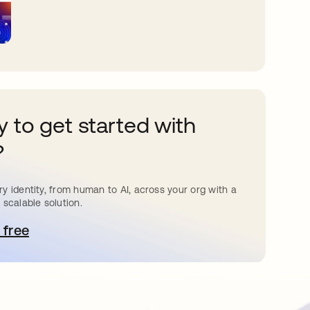
 to get started with
?
y identity, from human to AI, across your org with a
 scalable solution.
 free
e abre en una pestaña nueva