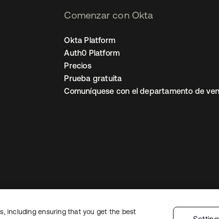
Comenzar con Okta
Okta Platform
Auth0 Platform
Precios
Prueba gratuita
Comuníquese con el departamento de ven
, including ensuring that you get the best
ón legal
Política de privacidad
Términos del sitio
Seguridad
Mapa del sit