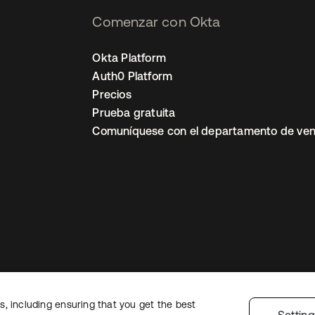
Comenzar con Okta
Okta Platform
Auth0 Platform
Precios
Prueba gratuita
Comuníquese con el departamento de ven
, including ensuring that you get the best
ón legal
Política de privacidad
Términos del sitio
Seguridad
Mapa del sit