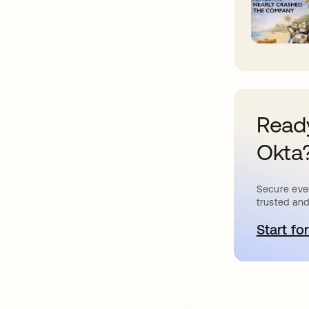
Ready
Okta
Secure ever
trusted and
Start for
s