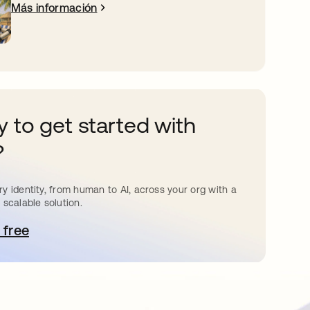
Más información
 to get started with
?
y identity, from human to AI, across your org with a
 scalable solution.
 free
e abre en una pestaña nueva