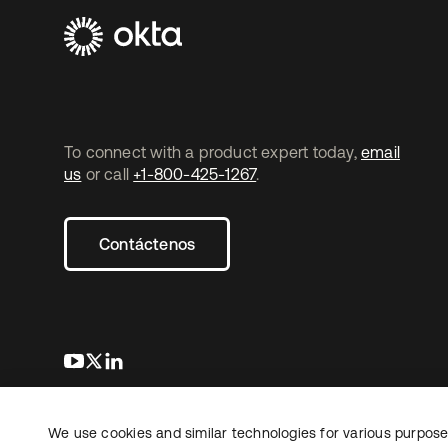
To connect with a product expert today,
email
us
or call
+1-800-425-1267
.
Contáctenos
se abre en una pestaña nueva
se abre en una pestaña nueva
se abre en una pestaña nueva
We use cookies and similar technologies for various purposes
Copyright © 2026 Okta. Todos los derechos
Informaci