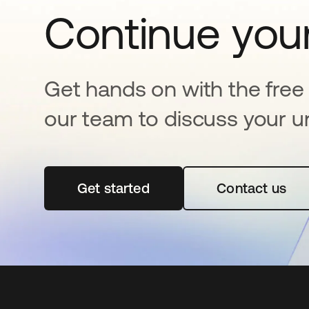
Continue your
Get hands on with the free t
our team to discuss your u
Get started
se abre en una pestaña nueva
Contact us