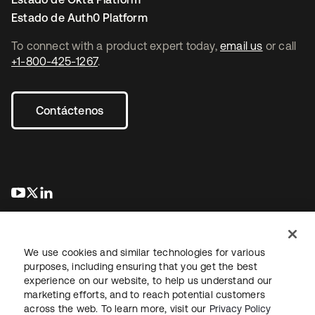
Estado de Auth0 Platform
To connect with a product expert today,
email us
or call
+1-800-425-1267
.
Contáctenos
se abre en una pestaña nueva
se abre en una pestaña nueva
se abre en una pestaña nueva
We use cookies and similar technologies for various
purposes, including ensuring that you get the best
experience on our website, to help us understand our
marketing efforts, and to reach potential customers
Información legal
Política de privacidad
Términos del sitio
across the web. To learn more, visit our
Privacy Policy
Seguridad
Mapa del sitio
Preferencias de cookies