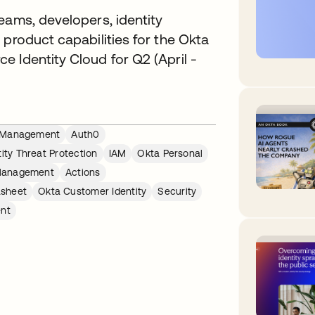
eams, developers, identity
 product capabilities for the Okta
 Identity Cloud for Q2 (April -
re Management
Auth0
tity Threat Protection
IAM
Okta Personal
Management
Actions
sheet
Okta Customer Identity
Security
ent