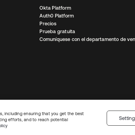
Okta Platform
Auth0 Platform
Precios
Prueba gratuita
Comuníquese con el departamento de ven
, including ensuring that you get the best
ón legal
Política de privacidad
Términos del sitio
Seguridad
Mapa del sit
Settin
ng efforts, and to reach potential
nes de privacidad
licy