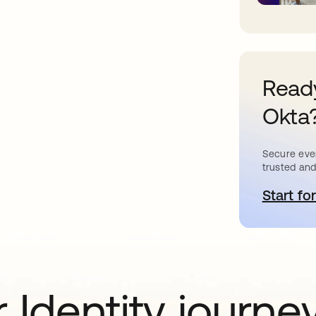
Ready
Okta
Secure ever
trusted and
Start for
s
 Identity journe