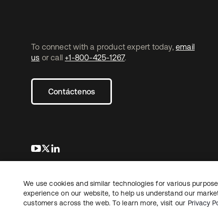
To connect with a product expert today,
email
us
or call
+1-800-425-1267
.
Contáctenos
se abre en una pestaña nueva
se abre en una pestaña nueva
se abre en una pestaña nueva
We use cookies and similar technologies for various purposes
Copyright © 2026 Okta. Todos los derechos
Informaci
reservados.
experience on our website, to help us understand our marketi
Sus opcio
customers across the web. To learn more, visit our
Privacy Po