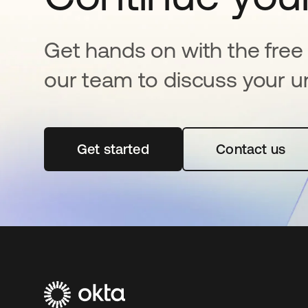
Get hands on with the free t
our team to discuss your u
Get started
se abre en una pestaña nueva
Contact us