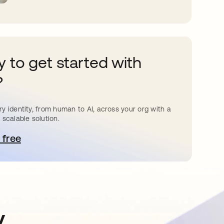
 to get started with
?
y identity, from human to AI, across your org with a
 scalable solution.
 free
e abre en una pestaña nueva
y