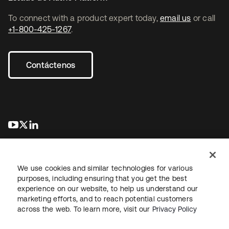
To connect with a product expert today,
email us
or call
+1-800-425-1267
.
Contáctenos
se abre en una pestaña nueva
se abre en una pestaña nueva
se abre en una pestaña nueva
We use cookies and similar technologies for various
purposes, including ensuring that you get the best
experience on our website, to help us understand our
marketing efforts, and to reach potential customers
Información legal
Política de privacidad
Términos del sitio
across the web. To learn more, visit our
Privacy Policy
Seguridad
Mapa del sitio
Preferencias de cookies
Sus opciones de privacidad