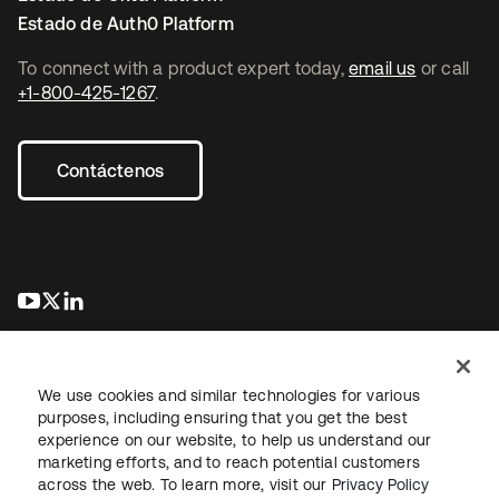
Estado de Auth0 Platform
To connect with a product expert today,
email us
or call
+1-800-425-1267
.
Contáctenos
se abre en una pestaña nueva
se abre en una pestaña nueva
se abre en una pestaña nueva
We use cookies and similar technologies for various
purposes, including ensuring that you get the best
experience on our website, to help us understand our
marketing efforts, and to reach potential customers
Información legal
Política de privacidad
Términos del sitio
across the web. To learn more, visit our
Privacy Policy
Seguridad
Mapa del sitio
Preferencias de cookies