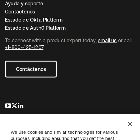
Ayuda y soporte
Contáctenos
Estado de Okta Platform
Estado de Auth0 Platform
To connect with a product expert today,
email us
or call
+1-800-425-1267
.
Contáctenos
se abre en una pestaña nueva
se abre en una pestaña nueva
se abre en una pestaña nueva
We use cookies and similar technologies for various
purposes, including ensuring that you get the best