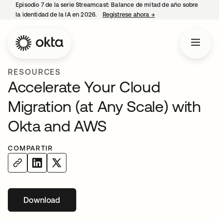
Episodio 7 de la serie Streamcast: Balance de mitad de año sobre
la identidad de la IA en 2026.
Regístrese ahora
→
se abre en una pestañ
RESOURCES
Accelerate Your Cloud
Migration (at Any Scale) with
Okta and AWS
COMPARTIR
Download
se abre en una pestaña nueva