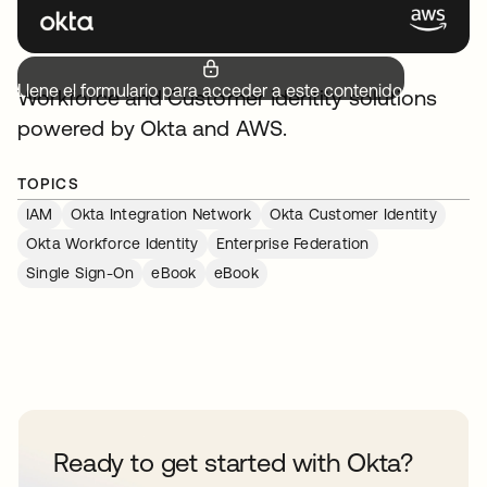
Llene el formulario para acceder a este contenido.
Workforce and Customer Identity solutions
powered by Okta and AWS.
TOPICS
IAM
Okta Integration Network
Okta Customer Identity
Okta Workforce Identity
Enterprise Federation
Single Sign-On
eBook
eBook
Ready to get started with Okta?