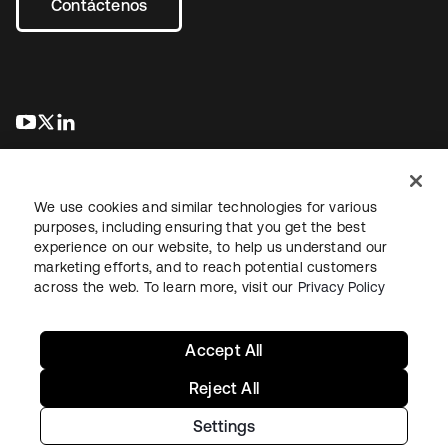
Contáctenos
se abre en una pestaña nueva
se abre en una pestaña nueva
se abre en una pestaña nueva
We use cookies and similar technologies for various
purposes, including ensuring that you get the best
experience on our website, to help us understand our
marketing efforts, and to reach potential customers
Información legal
Política de privacidad
Términos del sitio
across the web. To learn more, visit our
Privacy Policy
Seguridad
Mapa del sitio
Preferencias de cookies
Sus opciones de privacidad
Accept All
Reject All
Settings
Copyright © 2026 Okta. Todos los derechos reservados.