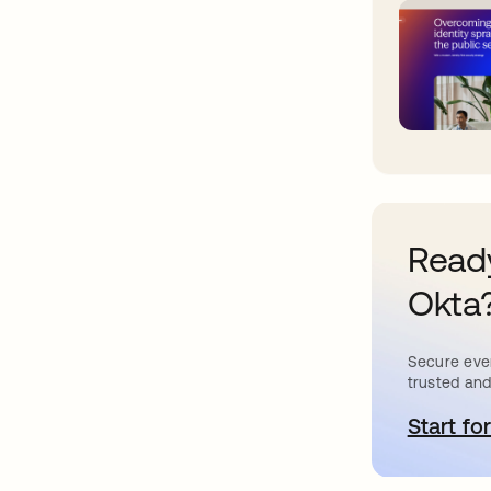
Ready
Okta
Secure ever
trusted and
Start for
s