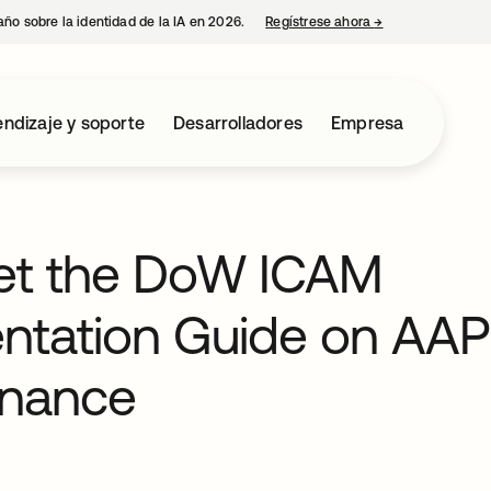
año sobre la identidad de la IA en 2026.
Regístrese ahora
→
se abre en una p
ndizaje y soporte
Desarrolladores
Empresa
et the DoW ICAM
ntation Guide on AAP
rnance