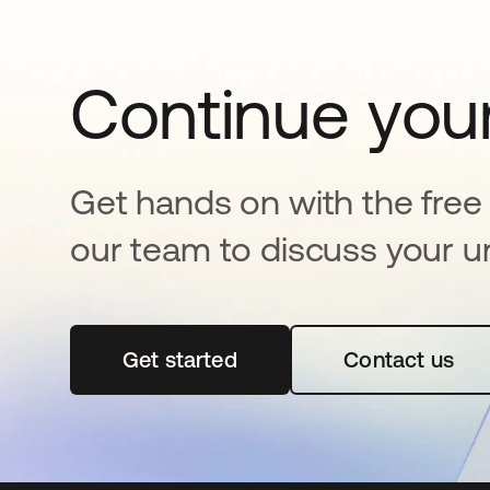
Continue your
Get hands on with the free t
our team to discuss your u
Get started
se abre en una pestaña nueva
Contact us