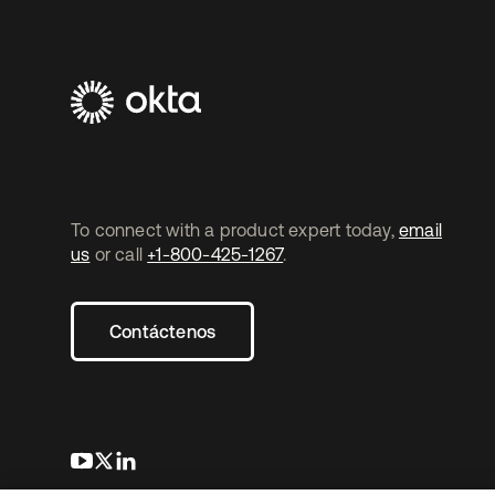
To connect with a product expert today,
email
us
or call
+1-800-425-1267
.
Contáctenos
se abre en una pestaña nueva
se abre en una pestaña nueva
se abre en una pestaña nueva