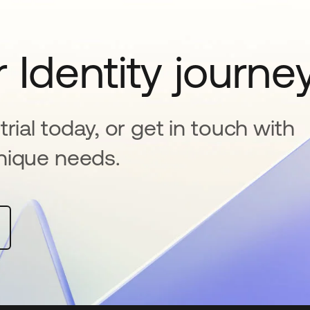
 Identity journe
rial today, or get in touch with
nique needs.