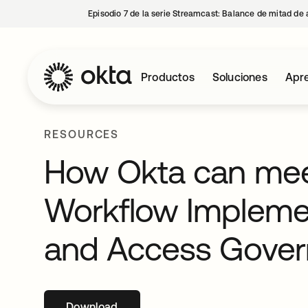
Episodio 7 de la serie Streamcast: Balance de mitad de 
Productos
Soluciones
Apre
RESOURCES
How Okta can me
Workflow Impleme
and Access Gove
Download
se abre en una pestaña nueva