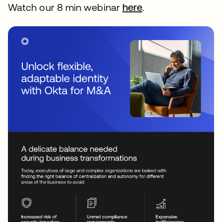
Watch our 8 min webinar
here
se abre en una p
.