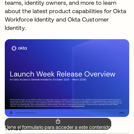
teams, identity owners, and more to learn
about the latest product capabilities for Okta
Workforce Identity and Okta Customer
Identity.
Llene el formulario para acceder a este contenido.
TOPICS