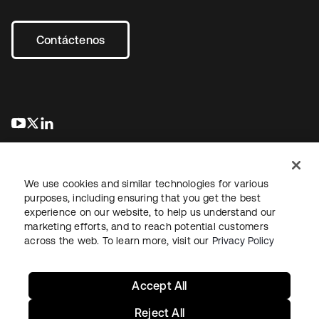
Contáctenos
se abre en una pestaña nueva
se abre en una pestaña nueva
se abre en una pestaña nueva
We use cookies and similar technologies for various
purposes, including ensuring that you get the best
experience on our website, to help us understand our
marketing efforts, and to reach potential customers
Información legal
Política de privacidad
Términos del sitio
across the web. To learn more, visit our
Privacy Policy
Seguridad
Mapa del sitio
Preferencias de cookies
Sus opciones de privacidad
Accept All
Reject All