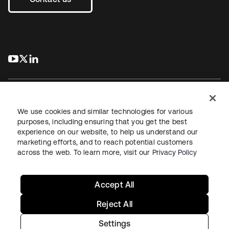
s’ouvre dans un nouvel onglet
s’ouvre dans un nouvel onglet
s’ouvre dans un nouvel onglet
We use cookies and similar technologies for various
purposes, including ensuring that you get the best
experience on our website, to help us understand our
Juridique
Politique de confidentialité
marketing efforts, and to reach potential customers
Conditions d’utilisation du site
Sécurité
Plan du site
across the web. To learn more, visit our
Privacy Policy
Paramètres des cookies
Vos choix en matière de confidentialité
Accept All
Reject All
Settings
Copyright © 2026 Okta. Tous droits réservés.