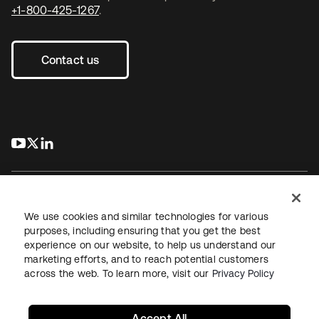
+1-800-425-1267
.
Contact us
s’ouvre dans un nouvel onglet
s’ouvre dans un nouvel onglet
s’ouvre dans un nouvel onglet
We use cookies and similar technologies for various
purposes, including ensuring that you get the best
experience on our website, to help us understand our
Juridique
Politique de confidentialité
marketing efforts, and to reach potential customers
Conditions d’utilisation du site
Sécurité
Plan du site
across the web. To learn more, visit our
Privacy Policy
Paramètres des cookies
Vos choix en matière de confidentialité
Accept All