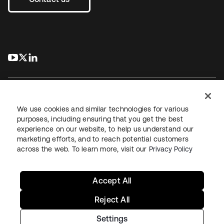
s’ouvre dans un nouvel onglet
s’ouvre dans un nouvel onglet
s’ouvre dans un nouvel onglet
We use cookies and similar technologies for various
purposes, including ensuring that you get the best
experience on our website, to help us understand our
Juridique
Politique de confidentialité
marketing efforts, and to reach potential customers
Conditions d’utilisation du site
Sécurité
Plan du site
across the web. To learn more, visit our
Privacy Policy
Paramètres des cookies
Vos choix en matière de confidentialité
Accept All
Reject All
Settings
Copyright © 2026 Okta. Tous droits réservés.