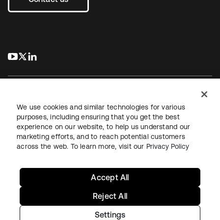
s’ouvre dans un nouvel onglet
s’ouvre dans un nouvel onglet
s’ouvre dans un nouvel onglet
We use cookies and similar technologies for various
purposes, including ensuring that you get the best
experience on our website, to help us understand our
Juridique
Politique de confidentialité
marketing efforts, and to reach potential customers
Conditions d’utilisation du site
Sécurité
Plan du site
across the web. To learn more, visit our
Privacy Policy
Paramètres des cookies
Vos choix en matière de confidentialité
Accept All
Reject All
Settings
Copyright © 2026 Okta. Tous droits réservés.