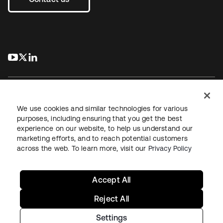
s’ouvre dans un nouvel onglet
s’ouvre dans un nouvel onglet
s’ouvre dans un nouvel onglet
We use cookies and similar technologies for various
purposes, including ensuring that you get the best
experience on our website, to help us understand our
Juridique
Politique de confidentialité
marketing efforts, and to reach potential customers
Conditions d’utilisation du site
Sécurité
Plan du site
across the web. To learn more, visit our
Privacy Policy
Paramètres des cookies
Vos choix en matière de confidentialité
Accept All
Reject All
Settings
Copyright © 2026 Okta. Tous droits réservés.