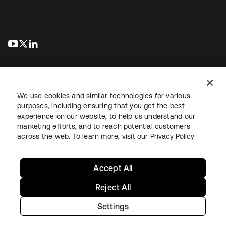
s’ouvre dans un nouvel onglet
s’ouvre dans un nouvel onglet
s’ouvre dans un nouvel onglet
We use cookies and similar technologies for various
purposes, including ensuring that you get the best
experience on our website, to help us understand our
Juridique
Politique de confidentialité
marketing efforts, and to reach potential customers
Conditions d’utilisation du site
Sécurité
Plan du site
across the web. To learn more, visit our
Privacy Policy
Paramètres des cookies
Vos choix en matière de confidentialité
Accept All
Reject All
Settings
Copyright © 2026 Okta. Tous droits réservés.