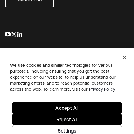
s’ouvre dans un nouvel onglet
s’ouvre dans un nouvel onglet
s’ouvre dans un nouvel onglet
We use cookies and similar technologies for various
purposes, including ensuring that you get the best
experience on our website, to help us understand our
Juridique
Politique de confidentialité
marketing efforts, and to reach potential customers
Conditions d’utilisation du site
Sécurité
Plan du site
across the web. To learn more, visit our
Privacy Policy
Paramètres des cookies
Vos choix en matière de confidentialité
Accept All
Reject All
Settings
Copyright © 2026 Okta. Tous droits réservés.