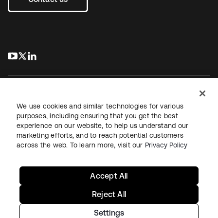
s’ouvre dans un nouvel onglet
s’ouvre dans un nouvel onglet
s’ouvre dans un nouvel onglet
We use cookies and similar technologies for various
purposes, including ensuring that you get the best
experience on our website, to help us understand our
Juridique
Politique de confidentialité
marketing efforts, and to reach potential customers
Conditions d’utilisation du site
Sécurité
Plan du site
across the web. To learn more, visit our
Privacy Policy
Paramètres des cookies
Vos choix en matière de confidentialité
Accept All
Reject All
Settings
Copyright © 2026 Okta. Tous droits réservés.