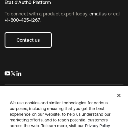
État d’Auth0 Platform
To connect with a product expert today,
email us
or call
+1-800-425-1267
.
Contact us
s’ouvre dans un nouvel onglet
s’ouvre dans un nouvel onglet
s’ouvre dans un nouvel onglet
We use cookies and similar technologies for various
purposes, including ensuring that you get the best
experience on our website, to help us understand our
Juridique
Politique de confidentialité
marketing efforts, and to reach potential customers
Conditions d’utilisation du site
Sécurité
Plan du site
across the web. To learn more, visit our
Privacy Policy
Paramètres des cookies