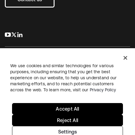
s’ouvre dans un nouvel onglet
s’ouvre dans un nouvel onglet
s’ouvre dans un nouvel onglet
We use cookies and similar technologies for various
purposes, including ensuring that you get the best
experience on our website, to help us understand our
Juridique
Politique de confidentialité
marketing efforts, and to reach potential customers
Conditions d’utilisation du site
Sécurité
Plan du site
across the web. To learn more, visit our
Privacy Policy
Paramètres des cookies
Vos choix en matière de confidentialité
Accept All
Reject All
Settings
Copyright © 2026 Okta. Tous droits réservés.