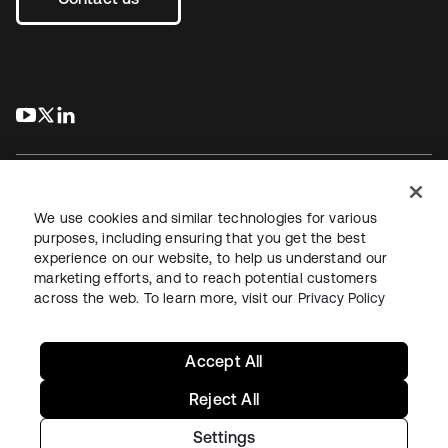
s’ouvre dans un nouvel onglet
s’ouvre dans un nouvel onglet
s’ouvre dans un nouvel onglet
We use cookies and similar technologies for various
purposes, including ensuring that you get the best
experience on our website, to help us understand our
Juridique
Politique de confidentialité
marketing efforts, and to reach potential customers
Conditions d’utilisation du site
Sécurité
Plan du site
across the web. To learn more, visit our
Privacy Policy
Paramètres des cookies
Vos choix en matière de confidentialité
Accept All
Reject All
Settings
Copyright © 2026 Okta. Tous droits réservés.