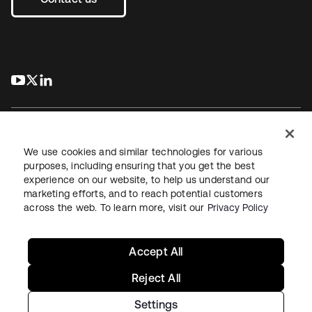
s’ouvre dans un nouvel onglet
s’ouvre dans un nouvel onglet
s’ouvre dans un nouvel onglet
We use cookies and similar technologies for various
purposes, including ensuring that you get the best
experience on our website, to help us understand our
Juridique
Politique de confidentialité
marketing efforts, and to reach potential customers
Conditions d’utilisation du site
Sécurité
Plan du site
across the web. To learn more, visit our
Privacy Policy
Paramètres des cookies
Vos choix en matière de confidentialité
Accept All
Reject All
Settings
Copyright © 2026 Okta. Tous droits réservés.