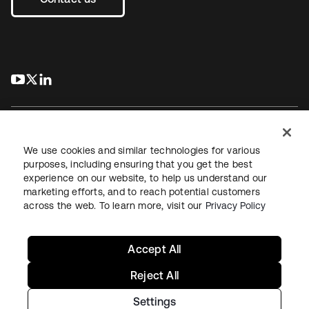
s’ouvre dans un nouvel onglet
s’ouvre dans un nouvel onglet
s’ouvre dans un nouvel onglet
We use cookies and similar technologies for various
purposes, including ensuring that you get the best
experience on our website, to help us understand our
Juridique
Politique de confidentialité
marketing efforts, and to reach potential customers
Conditions d’utilisation du site
Sécurité
Plan du site
across the web. To learn more, visit our
Privacy Policy
Paramètres des cookies
Vos choix en matière de confidentialité
Accept All
Reject All
Settings
Copyright © 2026 Okta. Tous droits réservés.