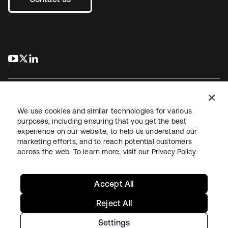
s’ouvre dans un nouvel onglet
s’ouvre dans un nouvel onglet
s’ouvre dans un nouvel onglet
We use cookies and similar technologies for various
purposes, including ensuring that you get the best
experience on our website, to help us understand our
Juridique
Politique de confidentialité
marketing efforts, and to reach potential customers
Conditions d’utilisation du site
Sécurité
Plan du site
across the web. To learn more, visit our
Privacy Policy
Paramètres des cookies
Vos choix en matière de confidentialité
Accept All
Reject All
Settings
Copyright © 2026 Okta. Tous droits réservés.