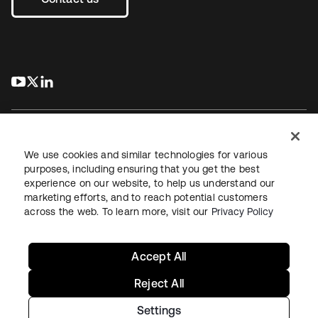
s’ouvre dans un nouvel onglet
s’ouvre dans un nouvel onglet
s’ouvre dans un nouvel onglet
We use cookies and similar technologies for various
purposes, including ensuring that you get the best
experience on our website, to help us understand our
Juridique
Politique de confidentialité
marketing efforts, and to reach potential customers
Conditions d’utilisation du site
Sécurité
Plan du site
across the web. To learn more, visit our
Privacy Policy
Paramètres des cookies
Vos choix en matière de confidentialité
Accept All
Reject All
Settings
Copyright © 2026 Okta. Tous droits réservés.