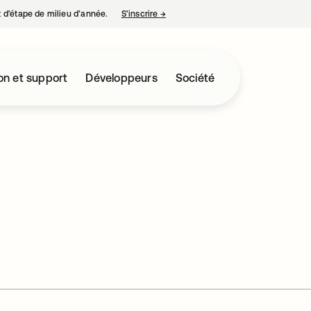
nt d’étape de milieu d’année.
S’inscrire
→
s’ouvre dans un nouvel onglet
on et support
Développeurs
Société