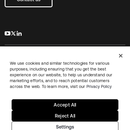
s’ouvre dans un nouvel onglet
s’ouvre dans un nouvel onglet
s’ouvre dans un nouvel onglet
We use cookies and similar technologies for various
purposes, including ensuring that you get the best
experience on our website, to help us understand our
Juridique
Politique de confidentialité
marketing efforts, and to reach potential customers
Conditions d’utilisation du site
Sécurité
Plan du site
across the web. To learn more, visit our
Privacy Policy
Paramètres des cookies
Vos choix en matière de confidentialité
Accept All
Reject All
Settings
Copyright © 2026 Okta. Tous droits réservés.