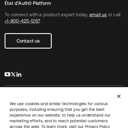
État d’Auth0 Platform
To connect with a product expert today,
email us
or call
+1-800-425-1267
.
Contact us
s’ouvre dans un nouvel onglet
s’ouvre dans un nouvel onglet
s’ouvre dans un nouvel onglet
We use cookies and similar technologies for various
purposes, including ensuring that you get the best
experience on our website, to help us understand our
Juridique
Politique de confidentialité
marketing efforts, and to reach potential customers
Conditions d’utilisation du site
Sécurité
Plan du site
across the web. To learn more, visit our
Privacy Policy