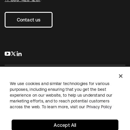
Contact us
s’ouvre dans un nouvel onglet
s’ouvre dans un nouvel onglet
s’ouvre dans un nouvel onglet
We use cookies and similar technologies for various
purposes, including ensuring that you get the best
experience on our website, to help us understand our
Juridique
Politique de confidentialité
marketing efforts, and to reach potential customers
Conditions d’utilisation du site
Sécurité
Plan du site
across the web. To learn more, visit our
Privacy Policy
Paramètres des cookies
Vos choix en matière de confidentialité
Accept All