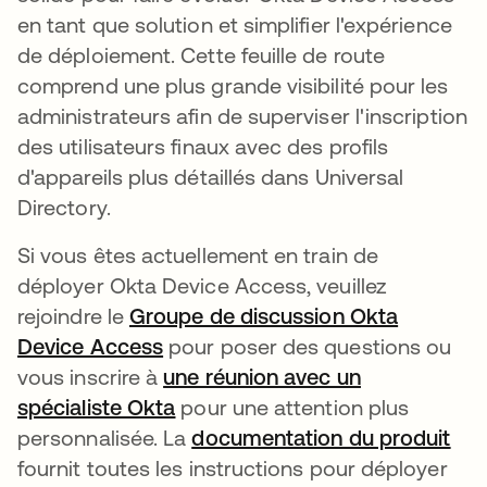
en tant que solution et simplifier l'expérience
de déploiement. Cette feuille de route
comprend une plus grande visibilité pour les
administrateurs afin de superviser l'inscription
des utilisateurs finaux avec des profils
d'appareils plus détaillés dans Universal
Directory.
Si vous êtes actuellement en train de
déployer Okta Device Access, veuillez
rejoindre le
Groupe de discussion Okta
Device Access
s’ouvre dans un nouvel onglet
pour poser des questions ou
vous inscrire à
une réunion avec un
spécialiste Okta
s’ouvre dans un nouvel onglet
pour une attention plus
personnalisée. La
documentation du produit
s’o
fournit toutes les instructions pour déployer