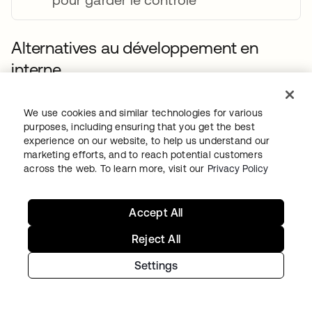
Alternatives au développement en
interne
Le coût initial moins élevé d’une solution
We use cookies and similar technologies for various
interne présente des avantages, tout comme
purposes, including ensuring that you get the best
la possibilité de garder le contrôle sur
experience on our website, to help us understand our
marketing efforts, and to reach potential customers
certaines parties de votre pile. À condition
across the web. To learn more, visit our
Privacy Policy
d’avoir du temps, du personnel qualifié et du
budget. Mais si le coût global d’un
Accept All
développement en interne n’est pas en
adéquation avec vos objectifs, la prochaine
Reject All
étape logique consiste à se décharger d’une
Settings
partie de ce fardeau en adoptant un outil prêt
à l’emploi.