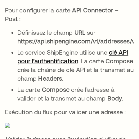
Pour configurer la carte
API Connector –
Post
:
Définissez le champ
URL
sur
https://api.shipengine.com/v1/addresses/va
Le service ShipEngine utilise une
clé API
pour l’authentification
s’ouvre dans un nouve
. La carte
Compose
crée la chaîne de clé API et la transmet au
champ
Headers
.
La carte
Compose
crée l’adresse à
valider et la transmet au champ
Body
.
Exécution du flux pour valider une adresse :