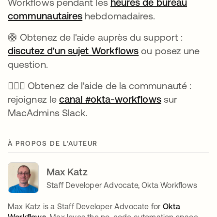
Workflows pendant les
heures de bureau
communautaires
s’ouvre dans un nouvel onglet
hebdomadaires.
🛟 Obtenez de l'aide auprès du support :
discutez d'un sujet Workflows
s’ouvre dans un n
ou posez une
question.
🙋🏻‍♀️ Obtenez de l'aide de la communauté :
rejoignez le
canal #okta-workflows
s’ouvre dans
sur
MacAdmins Slack.
À PROPOS DE L’AUTEUR
Max Katz
Staff Developer Advocate, Okta Workflows
Max Katz is a Staff Developer Advocate for
Okta
Workflows
. Max loves the no-code automation space