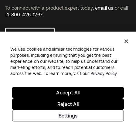
To connect with a product expert today,
email us
or call
+1-800-425-1267
.
Contact us
We use cookies and similar technologies for various
purposes, including ensuring that you get the best
experience on our website, to help us understand our
marketing efforts, and to reach potential customers
s’ouvre dans un nouvel onglet
s’ouvre dans un nouvel onglet
s’ouvre dans un nouvel onglet
across the web. To learn more, visit our
Privacy Policy
Accept All
Reject All
Settings
Juridique
Politique de confidentialité
Conditions d’utilisation du site
Sécurité
Plan du site
Paramètres des cookies
Vos choix en matière de confidentialité