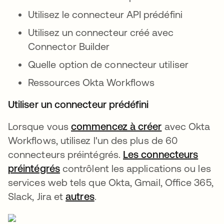
Utilisez le connecteur API prédéfini
Utilisez un connecteur créé avec
Connector Builder
Quelle option de connecteur utiliser
Ressources Okta Workflows
Utiliser un connecteur prédéfini
Lorsque vous
commencez à créer
s’ouvre dans 
avec Okta
Workflows, utilisez l'un des plus de 60
connecteurs préintégrés.
Les connecteurs
préintégrés
s’ouvre dans un nouvel onglet
contrôlent les applications ou les
services web tels que Okta, Gmail, Office 365,
Slack, Jira et
autres
s’ouvre dans un nouvel ongle
.