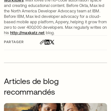
and creating educational content. Before Okta, Max led
the North America Developer Advocacy team at IBM.
Before IBM, Max led developer advocacy for a cloud-
based mobile app platform, Appery, helping it grow from
zero to over 400,000 developers. Max regularly writes on
his
http://maxkatz.net
s’ouvre dans un nouvel onglet
blog.
PARTAGER
Articles de blog
recommandés