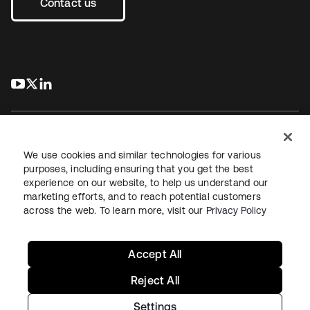
Contact us
s’ouvre dans un nouvel onglet
s’ouvre dans un nouvel onglet
s’ouvre dans un nouvel onglet
We use cookies and similar technologies for various
purposes, including ensuring that you get the best
experience on our website, to help us understand our
Juridique
Politique de confidentialité
marketing efforts, and to reach potential customers
Conditions d’utilisation du site
Sécurité
Plan du site
across the web. To learn more, visit our
Privacy Policy
Paramètres des cookies
Vos choix en matière de confidentialité
Accept All
Reject All
Settings