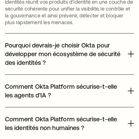
identités réunit vos produits d’identité en une couche de
sécurité cohérente pour unifier la visibilité, le contrôle et
la gouvernance et ainsi prévenir, détecter et bloquer
plus rapidement les menaces.
Pourquoi devrais-je choisir Okta pour
développer mon écosystème de sécurité
des identités ?
Okta est une plateforme indépendante de premier plan.
Nous offrons une large gamme d’applications (plus de
Comment Okta Platform sécurise-t-elle
8 000) au travers d’
Okta Integration Network
ainsi que
les agents d’IA ?
des
intégrations de sécurité des identités
pour les
applications critiques. Contrairement aux solutions
Okta vous aide à sécuriser les agents d’IA en les traitant
fragmentées, Okta offre une suite complète de produits
comme des identités de premier ordre au sein de notre
Comment Okta Platform sécurise-t-elle
d’identité et une expérience administrateur de premier
écosystème de sécurité des identités. Nous étendons
ordre. Nous unifions la sécurité des identités dans le
les identités non humaines ?
nos principes éprouvés de sécurité des identités aux
cloud et l’environnement on-premise, pour les
agents d’IA, en les intégrant dans un point de contrôle