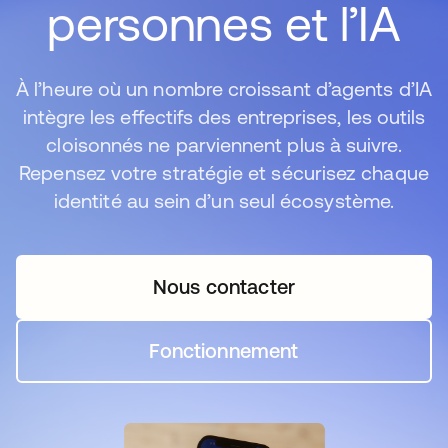
personnes et l’IA
À l’heure où un nombre croissant d’agents d’IA
intègre les effectifs des entreprises, les outils
cloisonnés ne parviennent plus à suivre.
Repensez votre stratégie et sécurisez chaque
identité au sein d’un seul écosystème.
Nous contacter
s’ouvre dans un nouvel o
Fonctionnement
s’ouvre dans un nouvel o