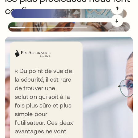
confiance
➔
➔
« Du point de vue de
la sécurité, il est rare
Ressources
de trouver une
solution qui soit à la
fois plus sûre et plus
simple pour
VIDÉO
l’utilisateur. Ces deux
avantages ne vont
Le point de vue de Todd McKinnon :