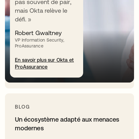
pas souvent de pair,
pourquoi la sécurité des identités est
mais Okta relève le
indispensable avec l’IA
défi. »
Todd McKinnon, CEO d’Okta, explique
Robert Gwaltney
pourquoi un écosystème unifié est
VP Information Security,
essentiel pour sécuriser les identités
ProAssurance
humaines, non humaines et les agents.
En savoir plus sur Okta et
ProAssurance
Regarder la vidéo
BLOG
Un écosystème adapté aux menaces
modernes