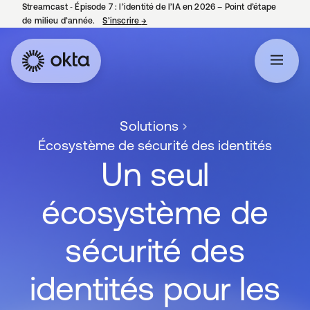
Streamcast ‑ Épisode 7 : l’identité de l’IA en 2026 – Point d’étape
de milieu d’année.
S’inscrire
→
s’ouvre dans un nouvel onglet
Solutions
Écosystème de sécurité des identités
Un seul
écosystème de
sécurité des
identités pour les