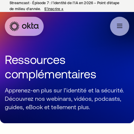
Streamcast ‑ Épisode 7 : l’identité de l’IA en 2026 – Point d’étape
de milieu d’année.
S’inscrire
→
s’ouvre dans un nouvel onglet
Ressources
complémentaires
Apprenez-en plus sur l’identité et la sécurité.
Découvrez nos webinars, vidéos, podcasts,
guides, eBook et tellement plus.