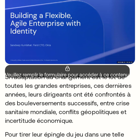
Veuillez remplir le formulaire pour accéder à ce contenu.
Si l’adaptation au changement est le lot de
toutes les grandes entreprises, ces dernières
années, leurs dirigeants ont été confrontés à
des bouleversements successifs, entre crise
sanitaire mondiale, conflits géopolitiques et
incertitude économique.
Pour tirer leur épingle du jeu dans une telle