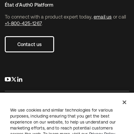
État d’Auth0 Platform
To connect with a product expert today,
email us
or call
+1-800-425-1267
.
Contact us
s’ouvre dans un nouvel onglet
s’ouvre dans un nouvel onglet
s’ouvre dans un nouvel onglet
We use cookies and similar technologies for various
purposes, including ensuring that you get the best
experience on our website, to help us understand our
Juridique
Politique de confidentialité
marketing efforts, and to reach potential customers
Conditions d’utilisation du site
Sécurité
Plan du site