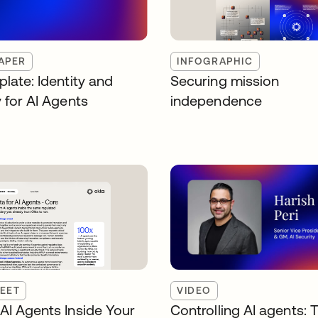
APER
INFOGRAPHIC
late: Identity and
Securing mission
 for AI Agents
independence
EET
VIDEO
AI Agents Inside Your
Controlling AI agents: 