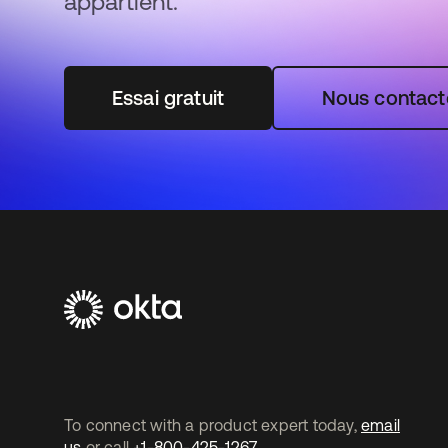
appartient.
Essai gratuit
Nous contact
To connect with a product expert today,
email
us
or call
+1-800-425-1267
.