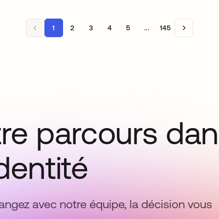
1
2
3
4
5
...
145
tre parcours da
identité
ngez avec notre équipe, la décision vous