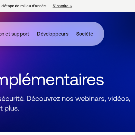
nt d’étape de milieu d’année.
S’inscrire
→
s’ouvre dans un nouvel onglet
on et support
Développeurs
Société
mplémentaires
 sécurité. Découvrez nos webinars, vidéos,
 plus.