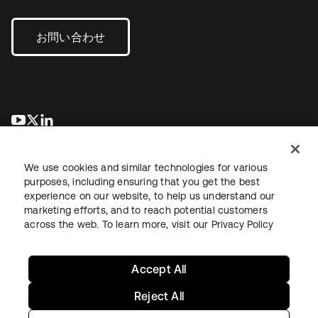
お問い合わせ
新しいタブで開く
新しいタブで開く
新しいタブで開く
We use cookies and similar technologies for various
purposes, including ensuring that you get the best
experience on our website, to help us understand our
marketing efforts, and to reach potential customers
across the web. To learn more, visit our
Privacy Policy
法務
プライバシーポリシー
サイト利用規約
セキュリティ
サイトマップ
Cookieの設定
あなたのプライバシーの選択
Accept All
Reject All